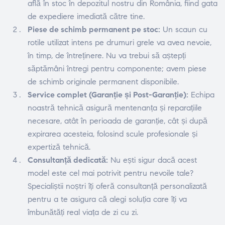
află în stoc în depozitul nostru din România, fiind gata
de expediere imediată către tine.
Piese de schimb permanent pe stoc:
Un scaun cu
rotile utilizat intens pe drumuri grele va avea nevoie,
în timp, de întreținere. Nu va trebui să aștepți
săptămâni întregi pentru componente; avem piese
de schimb originale permanent disponibile.
Service complet (Garanție și Post-Garanție):
Echipa
noastră tehnică asigură mentenanța și reparațiile
necesare, atât în perioada de garanție, cât și după
expirarea acesteia, folosind scule profesionale și
expertiză tehnică.
Consultanță dedicată:
Nu ești sigur dacă acest
model este cel mai potrivit pentru nevoile tale?
Specialiștii noștri îți oferă consultanță personalizată
pentru a te asigura că alegi soluția care îți va
îmbunătăți real viața de zi cu zi.