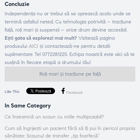
Concluzie
Independența nu ar trebui să se oprească acolo unde se
termină asfaltul neted. Cu tehnologia potrivită – tracțiune
față, roți mari și suspensii – orice drum devine accesibil.
Ești gata să explorezi mai mult?
Vizitează pagina
produsului
AICI
și contactează-ne pentru detalii
suplimentare Tel 0772281225. Echipa noastră este aici să te
susțină în fiecare etapă a drumului tău!
Roți mari și tracțiune pe față
Like This
Facebook
In Same Category
Ce înseamnă un scaun cu rotile multipozabil?
Cum să îngrijești un pacient fără să îți pui în pericol propria
sănătate: Scaunul de transfer „tip foarfecă”