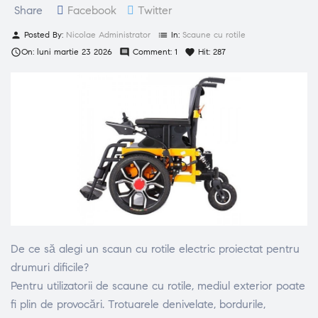
Share
Facebook
Twitter
Posted By:
Nicolae Administrator
In:
Scaune cu rotile
person
list
On:
luni
martie
23
2026
Comment:
1
Hit:
287

comment
favorite
De ce să alegi un scaun cu rotile electric proiectat pentru
drumuri dificile?
Pentru utilizatorii de scaune cu rotile, mediul exterior poate
fi plin de provocări. Trotuarele denivelate, bordurile,