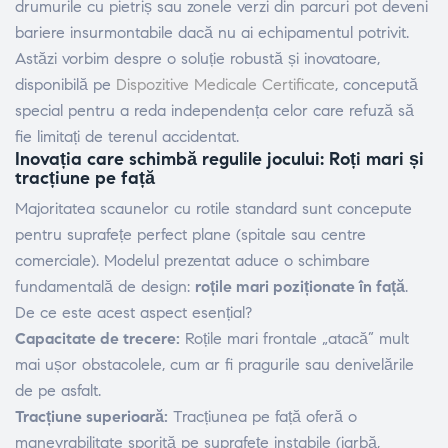
drumurile cu pietriș sau zonele verzi din parcuri pot deveni
bariere insurmontabile dacă nu ai echipamentul potrivit.
Astăzi vorbim despre o soluție robustă și inovatoare,
disponibilă pe
Dispozitive Medicale Certificate
, concepută
special pentru a reda independența celor care refuză să
fie limitați de terenul accidentat.
Inovația care schimbă regulile jocului: Roți mari și
tracțiune pe față
Majoritatea scaunelor cu rotile standard sunt concepute
pentru suprafețe perfect plane (spitale sau centre
comerciale). Modelul prezentat aduce o schimbare
fundamentală de design:
roțile mari poziționate în față
.
De ce este acest aspect esențial?
Capacitate de trecere:
Roțile mari frontale „atacă” mult
mai ușor obstacolele, cum ar fi pragurile sau denivelările
de pe asfalt.
Tracțiune superioară:
Tracțiunea pe față oferă o
manevrabilitate sporită pe suprafețe instabile (iarbă,