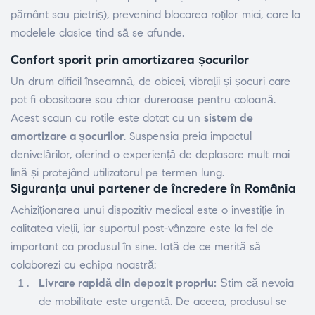
pământ sau pietriș), prevenind blocarea roților mici, care la
modelele clasice tind să se afunde.
Confort sporit prin amortizarea șocurilor
Un drum dificil înseamnă, de obicei, vibrații și șocuri care
pot fi obositoare sau chiar dureroase pentru coloană.
Acest scaun cu rotile este dotat cu un
sistem de
amortizare a șocurilor
. Suspensia preia impactul
denivelărilor, oferind o experiență de deplasare mult mai
lină și protejând utilizatorul pe termen lung.
Siguranța unui partener de încredere în România
Achiziționarea unui dispozitiv medical este o investiție în
calitatea vieții, iar suportul post-vânzare este la fel de
important ca produsul în sine. Iată de ce merită să
colaborezi cu echipa noastră:
Livrare rapidă din depozit propriu:
Știm că nevoia
de mobilitate este urgentă. De aceea, produsul se