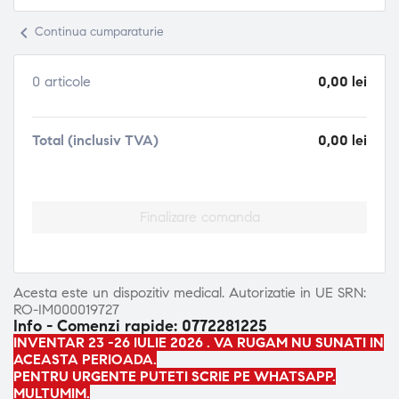
chevron_left
Continua cumparaturie
0 articole
0,00 lei
Total (inclusiv TVA)
0,00 lei
Finalizare comanda
Acesta este un dispozitiv medical. Autorizatie in UE SRN:
RO-IM000019727
Info - Comenzi rapide: 0772281225
INVENTAR 23 -26 IULIE 2026 . VA RUGAM NU SUNATI IN
ACEASTA PERIOADA.
PENTRU URGENTE PUTETI SCRIE PE WHATSAPP.
MULTUMIM.