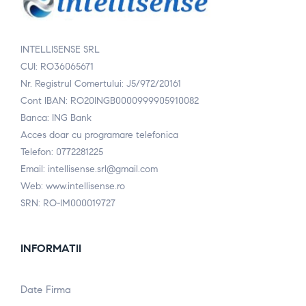
INTELLISENSE SRL
CUI: RO36065671
Nr. Registrul Comertului: J5/972/20161
Cont IBAN: RO20INGB0000999905910082
Banca: ING Bank
Acces doar cu programare telefonica
Telefon: 0772281225
Email: intellisense.srl@gmail.com
Web: www.intellisense.ro
SRN: RO-IM000019727
INFORMATII
Date Firma