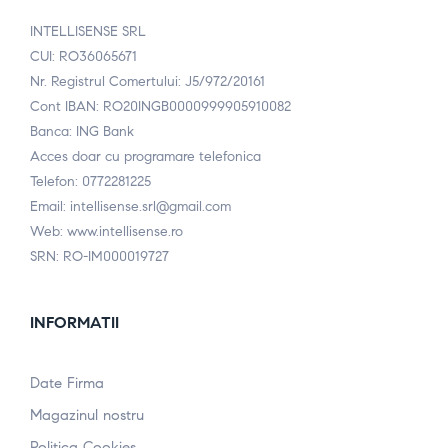
INTELLISENSE SRL
CUI: RO36065671
Nr. Registrul Comertului: J5/972/20161
Cont IBAN: RO20INGB0000999905910082
Banca: ING Bank
Acces doar cu programare telefonica
Telefon: 0772281225
Email: intellisense.srl@gmail.com
Web: www.intellisense.ro
SRN: RO-IM000019727
INFORMATII
Date Firma
Magazinul nostru
Politica Cookies