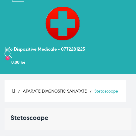
navigation
Info Dispozitive Medicale - 0772281225
0
0,00 lei
APARATE DIAGNOSTIC SANATATE
Stetoscoape
Stetoscoape