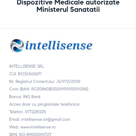
Dispozitive Medicale autorizate
Ministerul Sanatatii
INTELLISENSE SRL
CUI: RO36065671
Nr. Registrul Comertului: J5/972/20161
Cont IBAN: RO20INGB0000999905910082
Banca: ING Bank
Acces doar cu programare telefonica
Telefon: 0772281225
Email: intellisense.srl@gmail.com
Web: www.intellisense.ro
SRN: RO-IM000019727