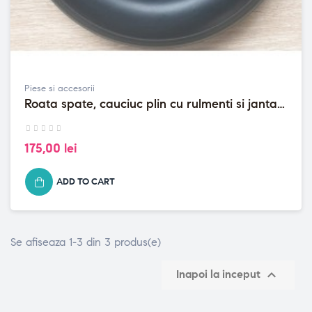
Piese si accesorii
Roata spate, cauciuc plin cu rulmenti si janta
pt scaun cu rotile...
175,00 lei
ADD TO CART
Se afiseaza 1-3 din 3 produs(e)

Inapoi la inceput