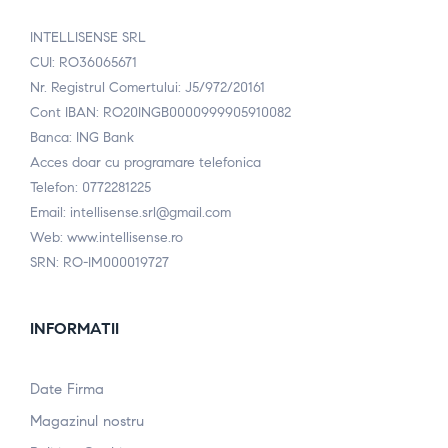
INTELLISENSE SRL
CUI: RO36065671
Nr. Registrul Comertului: J5/972/20161
Cont IBAN: RO20INGB0000999905910082
Banca: ING Bank
Acces doar cu programare telefonica
Telefon: 0772281225
Email: intellisense.srl@gmail.com
Web: www.intellisense.ro
SRN: RO-IM000019727
INFORMATII
Date Firma
Magazinul nostru