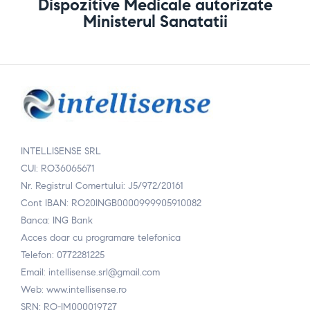
Dispozitive Medicale autorizate
Ministerul Sanatatii
INTELLISENSE SRL
CUI: RO36065671
Nr. Registrul Comertului: J5/972/20161
Cont IBAN: RO20INGB0000999905910082
Banca: ING Bank
Acces doar cu programare telefonica
Telefon: 0772281225
Email: intellisense.srl@gmail.com
Web: www.intellisense.ro
SRN: RO-IM000019727