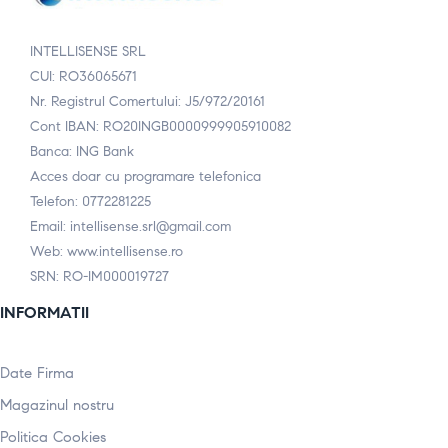
INTELLISENSE SRL
CUI: RO36065671
Nr. Registrul Comertului: J5/972/20161
Cont IBAN: RO20INGB0000999905910082
Banca: ING Bank
Acces doar cu programare telefonica
Telefon: 0772281225
Email: intellisense.srl@gmail.com
Web: www.intellisense.ro
SRN: RO-IM000019727
INFORMATII
Date Firma
Magazinul nostru
Politica Cookies