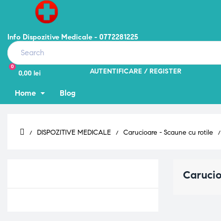
Info Dispozitive Medicale - 0772281225
0
AUTENTIFICARE
REGISTER
0,00 lei
Home
Blog
DISPOZITIVE MEDICALE
Carucioare - Scaune cu rotile
Carucioare Spatii Inguste
Carucio