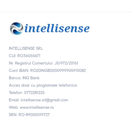
INTELLISENSE SRL
CUI: RO36065671
Nr. Registrul Comertului: J5/972/20161
Cont IBAN: RO20INGB0000999905910082
Banca: ING Bank
Acces doar cu programare telefonica
Telefon: 0772281225
Email: intellisense.srl@gmail.com
Web: www.intellisense.ro
SRN: RO-IM000019727