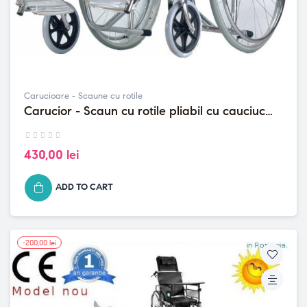
Carucioare - Scaune cu rotile
Carucior - Scaun cu rotile pliabil cu cauciuc
plin la roti, max 100 kg
430,00 lei
ADD TO CART
-200,00 lei