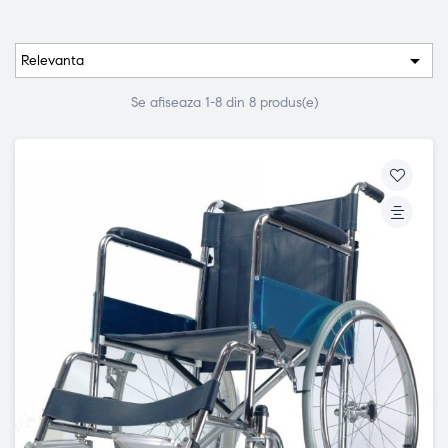

Relevanta
Se afiseaza 1-8 din 8 produs(e)