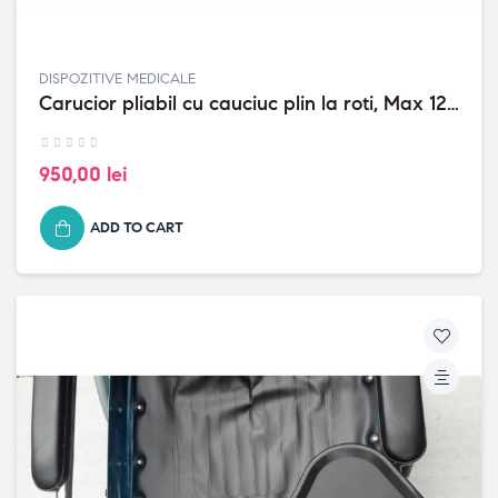
DISPOZITIVE MEDICALE
Carucior pliabil cu cauciuc plin la roti, Max 120
kg, Roti mari si...
950,00 lei
ADD TO CART