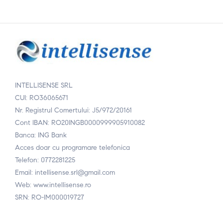
INTELLISENSE SRL
CUI: RO36065671
Nr. Registrul Comertului: J5/972/20161
Cont IBAN: RO20INGB0000999905910082
Banca: ING Bank
Acces doar cu programare telefonica
Telefon: 0772281225
Email: intellisense.srl@gmail.com
Web: www.intellisense.ro
SRN: RO-IM000019727