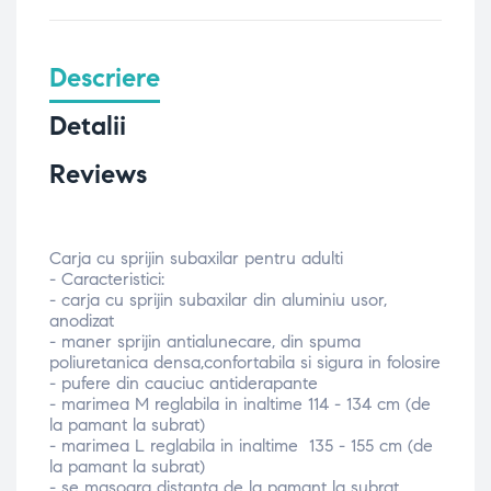
Descriere
Detalii
Reviews
Carja cu sprijin subaxilar pentru adulti
- Caracteristici:
- carja cu sprijin subaxilar din aluminiu usor,
anodizat
- maner sprijin antialunecare, din spuma
poliuretanica densa,confortabila si sigura in folosire
- pufere din cauciuc antiderapante
- marimea M reglabila in inaltime
114 - 134 cm (de
la pamant la subrat)
- marimea L reglabila in inaltime
135 - 155 cm (de
la pamant la subrat)
-
se masoara distanta de la pamant la subrat