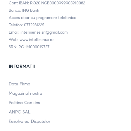
Cont IBAN: RO20INGB0000999905910082
Banca: ING Bank
Acces doar cu programare telefonica
Telefon: 0772281225
Email: intellisense.srl@gmail.com
Web: www.intellisense.ro
SRN: RO-IM000019727
INFORMATII
Date Firma
Magazinul nostru
Politica Cookies
ANPC-SAL
Rezolvarea Disputelor