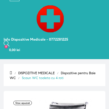
navigation
Info Dispozitive Medicale - 0772281225
0
0,00 lei
DISPOZITIVE MEDICALE
Dispozitive pentru Baie
WC
Scaun WC toaleta cu 4 roti
Stoc epuizat