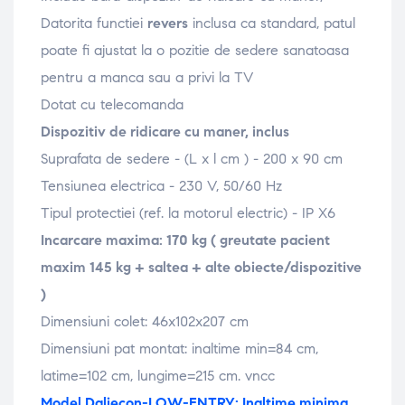
Datorita functiei
revers
inclusa ca standard, patul
poate fi ajustat la o pozitie de sedere sanatoasa
pentru a manca sau a privi la TV
Dotat cu telecomanda
Dispozitiv de ridicare cu maner, inclus
Suprafata de sedere - (L x l cm ) - 200 x 90 cm
Tensiunea electrica - 230 V, 50/60 Hz
Tipul protectiei (ref. la motorul electric) - IP X6
Incarcare maxima: 170 kg ( greutate pacient
maxim 145 kg + saltea + alte obiecte/dispozitive
)
Dimensiuni colet: 46x102x207 cm
Dimensiuni pat montat: inaltime min=84 cm,
latime=102 cm, lungime=215 cm. vncc
Model Daliecon-LOW-ENTRY
: Inaltime minima