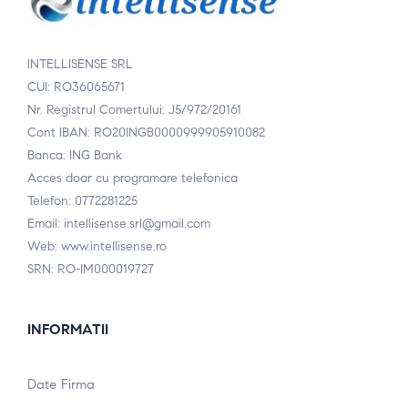
INTELLISENSE SRL
CUI: RO36065671
Nr. Registrul Comertului: J5/972/20161
Cont IBAN: RO20INGB0000999905910082
Banca: ING Bank
Acces doar cu programare telefonica
Telefon: 0772281225
Email: intellisense.srl@gmail.com
Web: www.intellisense.ro
SRN: RO-IM000019727
INFORMATII
Date Firma