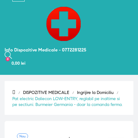
navigation
Info Dispozitive Medicale - 0772281225
0
0,00 lei
DISPOZITIVE MEDICALE
Ingrijire la Domiciliu
Pat electric Daliecon LOW-ENTRY, reglabil pe inaltime si
pe sectiuni. Burmeier Germania - doar la comanda ferma.
Nou