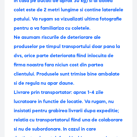
in casa pe bucati de aprox 30 kg) si al doilea
colet este de 2 metri lungime si contine lateralele
patului.
Va rugam sa vizualizati ultima fotografie
pentru a va familiariza cu coletele.
Ne asumam riscurile de deteriorare ale
produselor pe timpul transportului doar pana la
dvs, orice parte deteriorata fiind inlocuita de
firma noastra fara niciun cost din partea
clientului. Produsele sunt trimise bine ambalate
si de regula nu apar daune.
Livrare prin transportator: aprox 1-4 zile
lucratoare in functie de locatie.
Va rugam, nu
insistati pentru grabirea livrarii dupa expeditie;
relatia cu transportatorul fiind una de colaborare
si nu de subordonare. In cazul in care