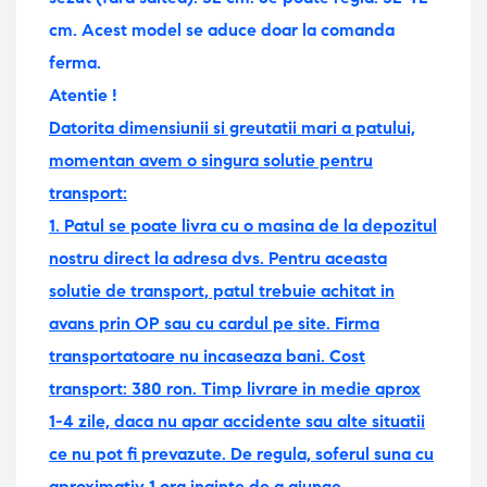
cm. Acest model se aduce doar la comanda
ferma.
Atentie !
Datorita dimensiunii si greutatii mari a patului,
momentan avem o singura solutie pentru
transport:
1. Patul se poate livra cu o masina de la depozitul
nostru direct la adresa dvs. Pentru aceasta
solutie de transport, patul trebuie achitat in
avans prin OP sau cu cardul pe site. Firma
transportatoare nu incaseaza bani. Cost
transport: 380 ron.
Timp livrare in medie aprox
1-4 zile, daca nu apar accidente sau alte situatii
ce nu pot fi prevazute. De regula, soferul suna cu
aproximativ 1 ora inainte de a ajunge.