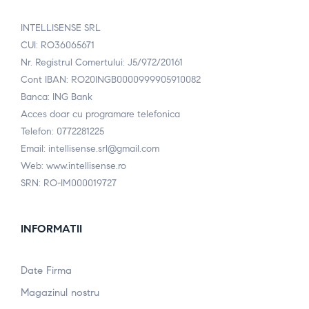
INTELLISENSE SRL
CUI: RO36065671
Nr. Registrul Comertului: J5/972/20161
Cont IBAN: RO20INGB0000999905910082
Banca: ING Bank
Acces doar cu programare telefonica
Telefon: 0772281225
Email: intellisense.srl@gmail.com
Web: www.intellisense.ro
SRN: RO-IM000019727
INFORMATII
Date Firma
Magazinul nostru