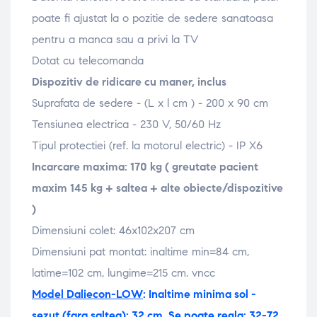
poate fi ajustat la o pozitie de sedere sanatoasa
pentru a manca sau a privi la TV
Dotat cu telecomanda
Dispozitiv de ridicare cu maner, inclus
Suprafata de sedere - (L x l cm ) - 200 x 90 cm
Tensiunea electrica - 230 V, 50/60 Hz
Tipul protectiei (ref. la motorul electric) - IP X6
Incarcare maxima: 170 kg ( greutate pacient
maxim 145 kg + saltea + alte obiecte/dispozitive
)
Dimensiuni colet: 46x102x207 cm
Dimensiuni pat montat: inaltime min=84 cm,
latime=102 cm, lungime=215 cm. vncc
Model Daliecon-LOW
: Inaltime minima sol -
sezut (fara saltea): 32 cm. Se poate regla: 32-72