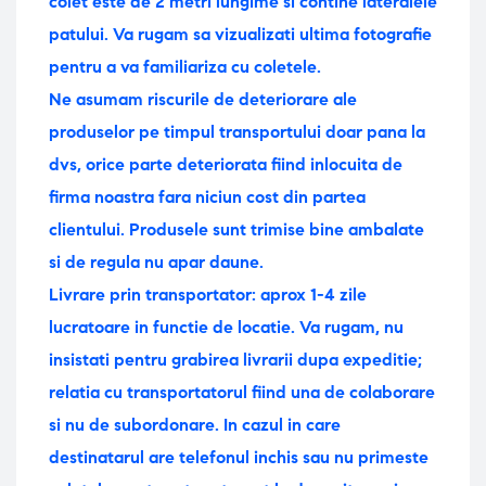
colet este de 2 metri lungime si contine lateralele
patului.
Va rugam sa vizualizati ultima fotografie
pentru a va familiariza cu coletele.
Ne asumam riscurile de deteriorare ale
produselor pe timpul transportului doar pana la
dvs, orice parte deteriorata fiind inlocuita de
firma noastra fara niciun cost din partea
clientului. Produsele sunt trimise bine ambalate
si de regula nu apar daune.
Livrare prin transportator: aprox 1-4 zile
lucratoare in functie de locatie.
Va rugam, nu
insistati pentru grabirea livrarii dupa expeditie;
relatia cu transportatorul fiind una de colaborare
si nu de subordonare. In cazul in care
destinatarul are telefonul inchis sau nu primeste