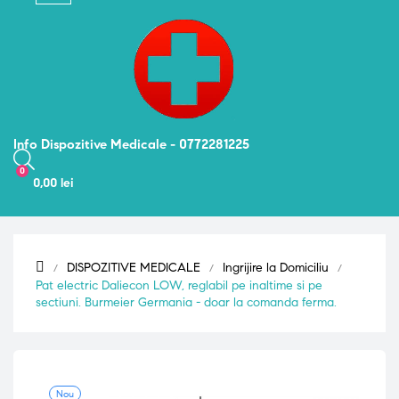
navigation
Info Dispozitive Medicale - 0772281225
0
0,00 lei
DISPOZITIVE MEDICALE
Ingrijire la Domiciliu
Pat electric Daliecon LOW, reglabil pe inaltime si pe
sectiuni. Burmeier Germania - doar la comanda ferma.
Nou