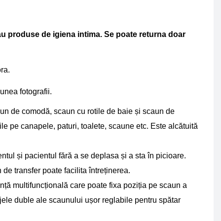
au produse de igiena intima.
Se poate returna doar 
ra. 
nea fotografii. 
caun de comodă, scaun cu rotile de baie și scaun de 
e pe canapele, paturi, toalete, scaune etc. Este alcătuită 
tul și pacientul fără a se deplasa și a sta în picioare. 
e transfer poate facilita întreținerea. 
ță multifuncțională care poate fixa poziția pe scaun a 
ajele duble ale scaunului ușor reglabile pentru spătar 