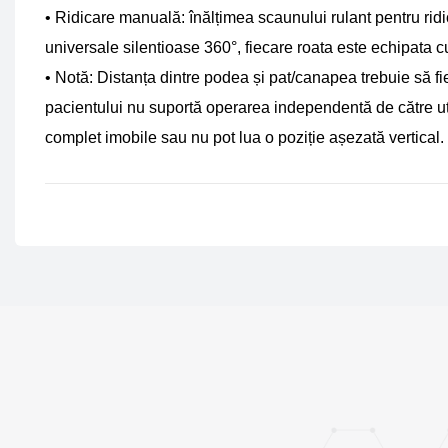
• Ridicare manuală: înălțimea scaunului rulant pentru ridic
universale silentioase 360°, fiecare roata este echipata cu fr
• Notă: Distanța dintre podea și pat/canapea trebuie să fie
pacientului nu suportă operarea independentă de către util
complet imobile sau nu pot lua o poziție așezată vertical.