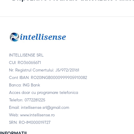
INTELLISENSE SRL
CUI: RO36065671
Nr. Registrul Comertului: J5/972/20161
Cont IBAN: RO20INGB0000999905910082
Banca: ING Bank
Acces doar cu programare telefonica
Telefon: 0772281225
Email: intellisense.srl@gmail.com
Web: www.intellisense.ro
SRN: RO-IM000019727
INFORMATII