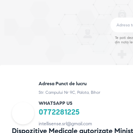
Te poti de
din nota le
Adresa Punct de lucru
Str. Campului Nr 9C, Palota, Bihor
WHATSAPP US
0772281225
intellisense.srl@gmail.com
Dispozitive Medicale autorizate Minist