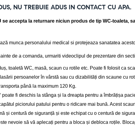
DUS, NU TREBUIE ADUS IN CONTACT CU APA.
 se accepta la returnare niciun produs de tip WC-toaleta, s
tează munca personalului medical si protejeaza sanatatea acesto
nainte de a comanda, urmariti videoclipul de prezentare din sectiu
 duș, toaletă WC, masă, scaun cu rotile etc. Poate fi folosit ca s
ării persoanelor în vârstă sau cu dizabilități din scaune cu rotil
a/transporta până la maximum 120 Kg. 
poate fi deschis la stânga și la dreapta pentru a îmbrățișa pacien
apătul piciorului patului pentru o ridicare mai bună. Acest scaun d
ă și centură de siguranță și este echipat cu o centură de siguran
u este nevoie să vă aplecați pentru a bloca și debloca roțile. Bloc