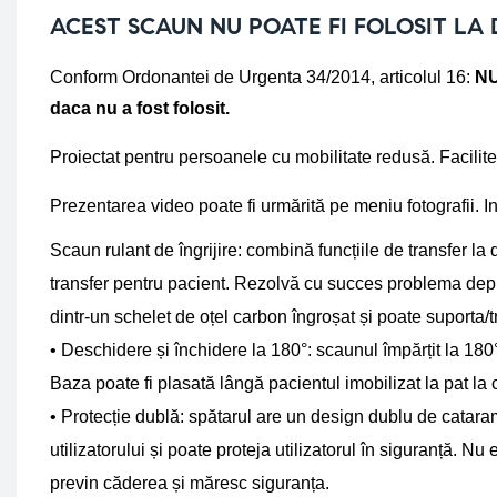
ACEST SCAUN NU POATE FI FOLOSIT LA 
Conform Ordonantei de Urgenta 34/2014, articolul 16: 
NU
daca nu a fost folosit.
Proiectat pentru persoanele cu mobilitate redusă. Facili
Prezentarea video poate fi urmărită pe meniu fotografii. I
Scaun rulant de îngrijire: combină funcțiile de transfer la
transfer pentru pacient. Rezolvă cu succes problema deplas
dintr-un schelet de oțel carbon îngroșat și poate suport
• Deschidere și închidere la 180°: scaunul împărțit la 180° 
Baza poate fi plasată lângă pacientul imobilizat la pat la c
• Protecție dublă: spătarul are un design dublu de cataram
utilizatorului și poate proteja utilizatorul în siguranță. N
previn căderea și măresc siguranța. 