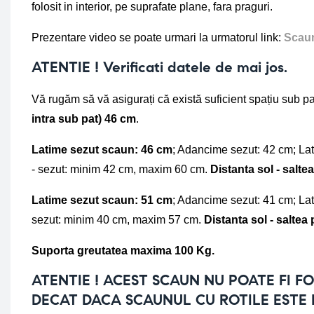
folosit in interior, pe suprafate plane, fara praguri.
Prezentare video se poate urmari la urmatorul link: 
Scaun
ATENTIE ! Verificati datele de mai jos.
Vă rugăm să vă asigurați că există suficient spațiu sub pat
intra sub pat) 46 cm
.
Latime sezut scaun: 46 cm
; Adancime sezut: 42 cm; Lati
- sezut: minim 42 cm, maxim 60 cm. 
Distanta sol - salte
Latime sezut scaun: 51 cm
; Adancime sezut: 41 cm; Lati
sezut: minim 40 cm, maxim 57 cm. 
Distanta sol - salte
Suporta greutatea maxima 100 Kg.
ATENTIE !
ACEST SCAUN NU POATE FI FO
DECAT DACA SCAUNUL CU ROTILE ESTE 