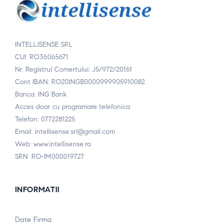
INTELLISENSE SRL
CUI: RO36065671
Nr. Registrul Comertului: J5/972/20161
Cont IBAN: RO20INGB0000999905910082
Banca: ING Bank
Acces doar cu programare telefonica
Telefon: 0772281225
Email: intellisense.srl@gmail.com
Web: www.intellisense.ro
SRN: RO-IM000019727
INFORMATII
Date Firma