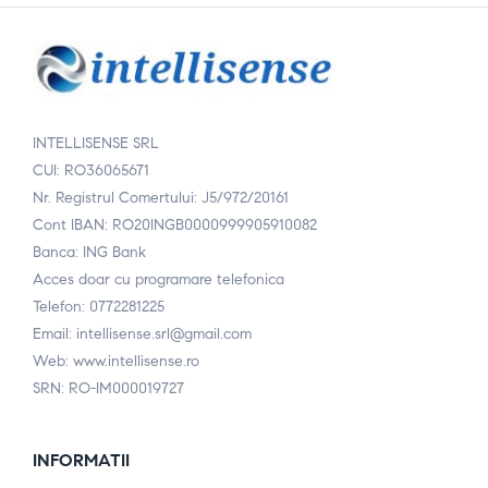
INTELLISENSE SRL
CUI: RO36065671
Nr. Registrul Comertului: J5/972/20161
Cont IBAN: RO20INGB0000999905910082
Banca: ING Bank
Acces doar cu programare telefonica
Telefon: 0772281225
Email: intellisense.srl@gmail.com
Web: www.intellisense.ro
SRN: RO-IM000019727
INFORMATII