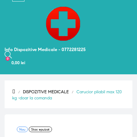
navigation
Info Dispozitive Medicale - 0772281225
0
0,00 lei
DISPOZITIVE MEDICALE
Carucior pliabil max 120
kg -doar la comanda
Nou
Stoc epuizat