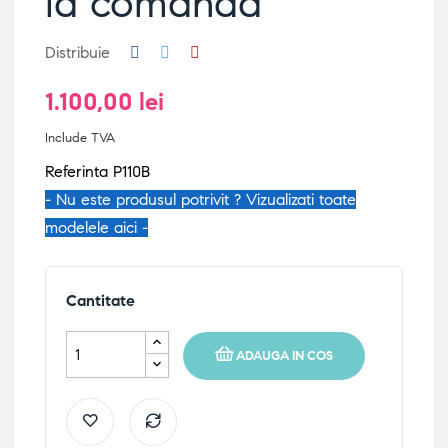
la comanda
Distribuie
1.100,00 lei
Include TVA
Referinta P110B
- Nu este produsul potrivit ? Vizualizati toate
modelele aici -
Cantitate
ADAUGA IN COS