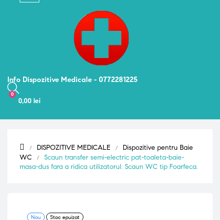
navigation
Info Dispozitive Medicale - 0772281225
0
0,00 lei
DISPOZITIVE MEDICALE
Dispozitive pentru Baie
WC
Scaun transfer semi-electric pat-toaleta-baie-
masa-dus fara a ridica utilizatorul. Scaun WC tip Foarfeca.
Nou
Stoc epuizat