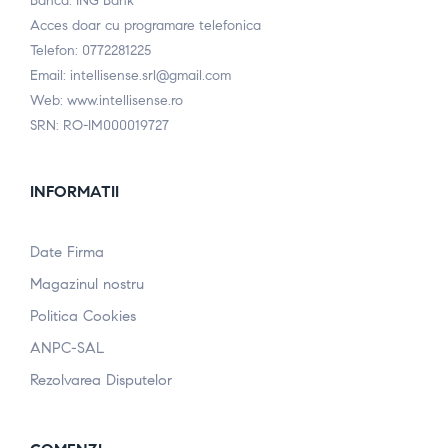
Banca: ING Bank
Acces doar cu programare telefonica
Telefon: 0772281225
Email: intellisense.srl@gmail.com
Web: www.intellisense.ro
SRN: RO-IM000019727
INFORMATII
Date Firma
Magazinul nostru
Politica Cookies
ANPC-SAL
Rezolvarea Disputelor