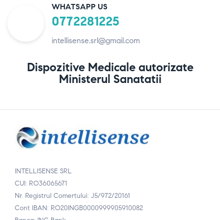
WHATSAPP US
0772281225
intellisense.srl@gmail.com
Dispozitive Medicale autorizate
Ministerul Sanatatii
INTELLISENSE SRL
CUI: RO36065671
Nr. Registrul Comertului: J5/972/20161
Cont IBAN: RO20INGB0000999905910082