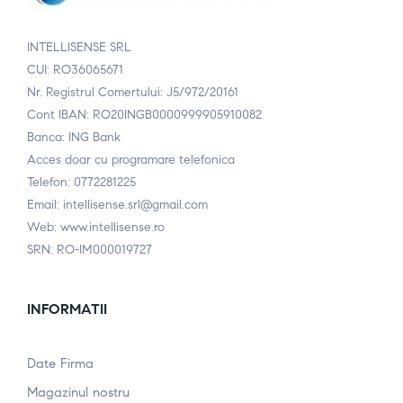
INTELLISENSE SRL
CUI: RO36065671
Nr. Registrul Comertului: J5/972/20161
Cont IBAN: RO20INGB0000999905910082
Banca: ING Bank
Acces doar cu programare telefonica
Telefon: 0772281225
Email: intellisense.srl@gmail.com
Web: www.intellisense.ro
SRN: RO-IM000019727
INFORMATII
Date Firma
Magazinul nostru