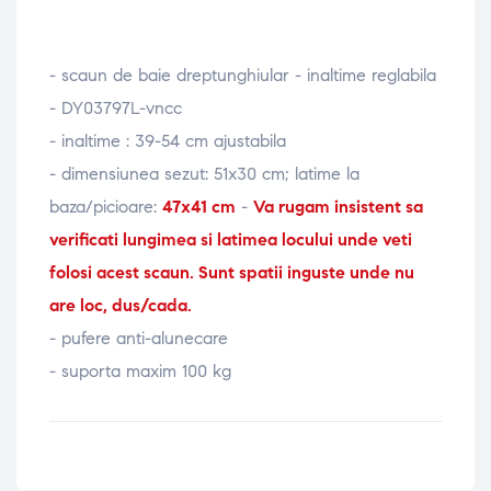
- scaun de baie dreptunghiular - inaltime reglabila
- DY03797L-vncc
- inaltime : 39-54 cm ajustabila
- dimensiunea sezut: 51x30 cm; latime la
baza/picioare:
47x41 cm
-
Va rugam insistent sa
verificati lungimea si latimea locului unde veti
folosi acest scaun. Sunt spatii inguste unde nu
are loc, dus/cada.
- pufere anti-alunecare
- suporta maxim 100 kg