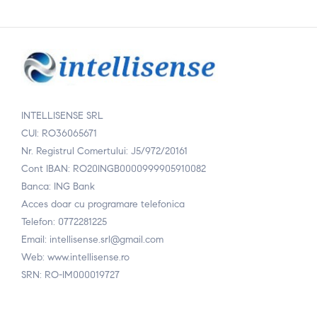
INTELLISENSE SRL
CUI: RO36065671
Nr. Registrul Comertului: J5/972/20161
Cont IBAN: RO20INGB0000999905910082
Banca: ING Bank
Acces doar cu programare telefonica
Telefon: 0772281225
Email: intellisense.srl@gmail.com
Web: www.intellisense.ro
SRN: RO-IM000019727