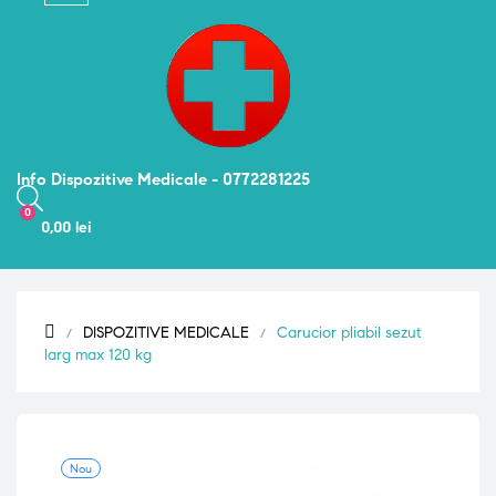
navigation
Info Dispozitive Medicale - 0772281225
0
0,00 lei
DISPOZITIVE MEDICALE
Carucior pliabil sezut
larg max 120 kg
Nou