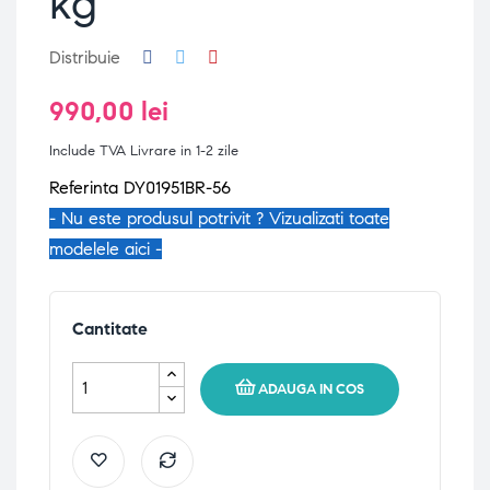
kg
Distribuie
990,00 lei
Include TVA
Livrare in 1-2 zile
Referinta DY01951BR-56
- Nu este produsul potrivit ? Vizualizati toate
modelele aici -
Cantitate
ADAUGA IN COS