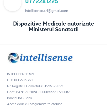
0772281225
intellisense.srl@gmail.com
Dispozitive Medicale autorizate
Ministerul Sanatatii
INTELLISENSE SRL
CUI: RO36065671
Nr. Registrul Comertului: J5/972/20161
Cont IBAN: RO20INGB0000999905910082
Banca: ING Bank
Acces doar cu programare telefonica