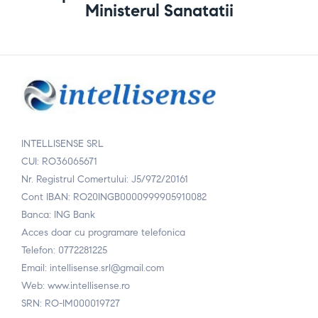
Ministerul Sanatatii
INTELLISENSE SRL
CUI: RO36065671
Nr. Registrul Comertului: J5/972/20161
Cont IBAN: RO20INGB0000999905910082
Banca: ING Bank
Acces doar cu programare telefonica
Telefon: 0772281225
Email: intellisense.srl@gmail.com
Web: www.intellisense.ro
SRN: RO-IM000019727