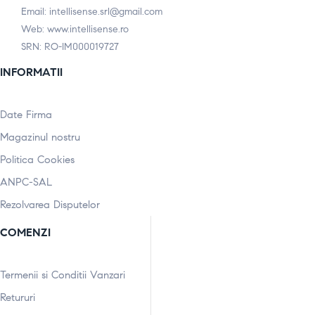
Email: intellisense.srl@gmail.com
Web: www.intellisense.ro
SRN: RO-IM000019727
INFORMATII
Date Firma
Magazinul nostru
Politica Cookies
ANPC-SAL
Rezolvarea Disputelor
COMENZI
Termenii si Conditii Vanzari
Retururi