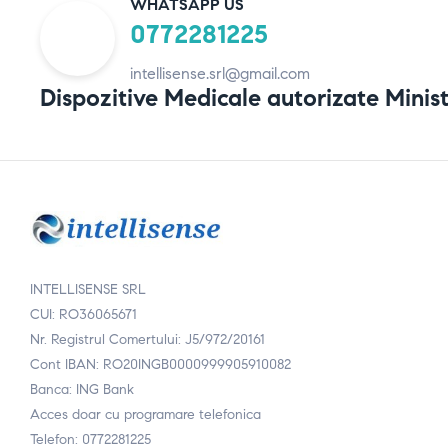
WHATSAPP US
0772281225
intellisense.srl@gmail.com
Dispozitive Medicale autorizate Minist
INTELLISENSE SRL
CUI: RO36065671
Nr. Registrul Comertului: J5/972/20161
Cont IBAN: RO20INGB0000999905910082
Banca: ING Bank
Acces doar cu programare telefonica
Telefon: 0772281225